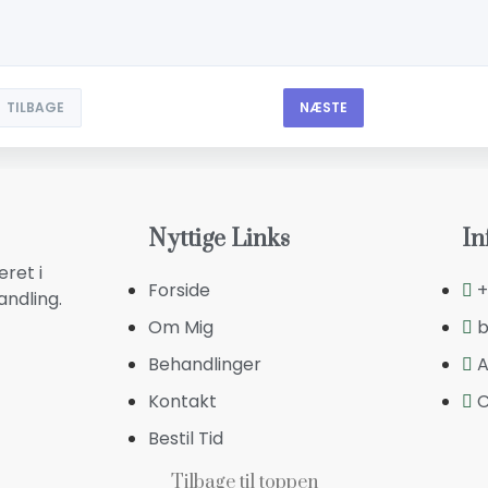
TILBAGE
NÆSTE
Nyttige Links
In
eret i
Forside
+
ndling.
Om Mig
b
Behandlinger
A
Kontakt
C
Bestil Tid
Tilbage til toppen