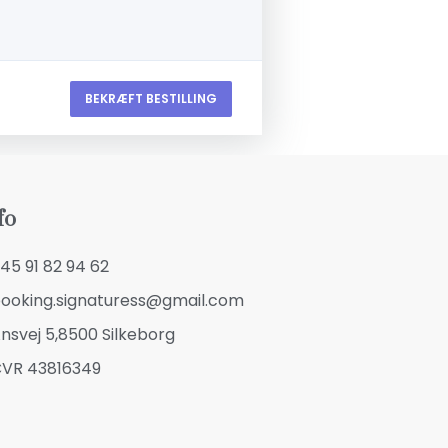
BEKRÆFT BESTILLING
fo
45 91 82 94 62
ooking.signaturess@gmail.com
nsvej 5,8500 Silkeborg
VR 43816349